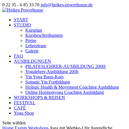
0 22 35 - 6 85 33 70
info@heikes-powerhouse.de
START
STUDIO
Kursplan
Kursbeschreibungen
Preise
Lehrerteam
Galerie
FAQ
AUSBILDUNGEN
PILATESLEHRER-AUSBILDUNG 200H
Yogalehrer-Ausbildung 200h
Yin Yoga Basis-Kurs
Somatic Yin Fortbildung
Holistic Health & Movement Coaching Ausbildung
Online Hormonyoga Coaching Ausbildung
WORKSHOPS & REISEN
FESTIVAL
CAFÉ
Yoga Shop
Seite wählen
Home
Events
Workshops
Joga mit Wiebke-J für Jugendliche