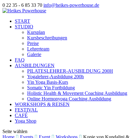
0 22 35 - 6 85 33 70
info@heikes-powerhouse.de
START
STUDIO
Kursplan
Kursbeschreibungen
Preise
Lehrerteam
Galerie
FAQ
AUSBILDUNGEN
PILATESLEHRER-AUSBILDUNG 200H
Yogalehrer-Ausbildung 200h
Yin Yoga Basis-Kurs
Somatic Yin Fortbildung
Holistic Health & Movement Coaching Ausbildung
Online Hormonyoga Coaching Ausbildung
WORKSHOPS & REISEN
FESTIVAL
CAFÉ
Yoga Shop
Seite wählen
Home
Events
Event
Workshops
Kopie von Kundalini &