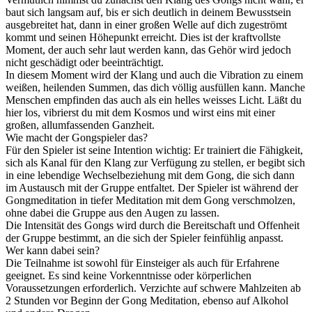
baut sich langsam auf, bis er sich deutlich in deinem Bewusstsein
ausgebreitet hat, dann in einer großen Welle auf dich zugeströmt
kommt und seinen Höhepunkt erreicht. Dies ist der kraftvollste
Moment, der auch sehr laut werden kann, das Gehör wird jedoch
nicht geschädigt oder beeinträchtigt.
In diesem Moment wird der Klang und auch die Vibration zu einem
weißen, heilenden Summen, das dich völlig ausfüllen kann. Manche
Menschen empfinden das auch als ein helles weisses Licht. Läßt du
hier los, vibrierst du mit dem Kosmos und wirst eins mit einer
großen, allumfassenden Ganzheit.
Wie macht der Gongspieler das?
Für den Spieler ist seine Intention wichtig: Er trainiert die Fähigkeit,
sich als Kanal für den Klang zur Verfügung zu stellen, er begibt sich
in eine lebendige Wechselbeziehung mit dem Gong, die sich dann
im Austausch mit der Gruppe entfaltet. Der Spieler ist während der
Gongmeditation in tiefer Meditation mit dem Gong verschmolzen,
ohne dabei die Gruppe aus den Augen zu lassen.
Die Intensität des Gongs wird durch die Bereitschaft und Offenheit
der Gruppe bestimmt, an die sich der Spieler feinfühlig anpasst.
Wer kann dabei sein?
Die Teilnahme ist sowohl für Einsteiger als auch für Erfahrene
geeignet. Es sind keine Vorkenntnisse oder körperlichen
Voraussetzungen erforderlich. Verzichte auf schwere Mahlzeiten ab
2 Stunden vor Beginn der Gong Meditation, ebenso auf Alkohol