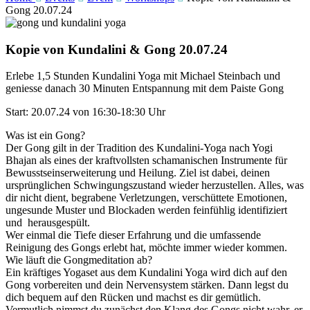
Gong 20.07.24
Kopie von Kundalini & Gong 20.07.24
Erlebe 1,5 Stunden Kundalini Yoga mit Michael Steinbach und
geniesse danach 30 Minuten Entspannung mit dem Paiste Gong
Start: 20.07.24 von 16:30-18:30 Uhr
Was ist ein Gong?
Der Gong gilt in der Tradition des Kundalini-Yoga nach Yogi
Bhajan als eines der kraftvollsten schamanischen Instrumente für
Bewusstseinserweiterung und Heilung. Ziel ist dabei, deinen
ursprünglichen Schwingungszustand wieder herzustellen. Alles, was
dir nicht dient, begrabene Verletzungen, verschüttete Emotionen,
ungesunde Muster und Blockaden werden feinfühlig identifiziert
und herausgespült.
Wer einmal die Tiefe dieser Erfahrung und die umfassende
Reinigung des Gongs erlebt hat, möchte immer wieder kommen.
Wie läuft die Gongmeditation ab?
Ein kräftiges Yogaset aus dem Kundalini Yoga wird dich auf den
Gong vorbereiten und dein Nervensystem stärken. Dann legst du
dich bequem auf den Rücken und machst es dir gemütlich.
Vermutlich nimmst du zunächst den Klang des Gongs nicht wahr, er