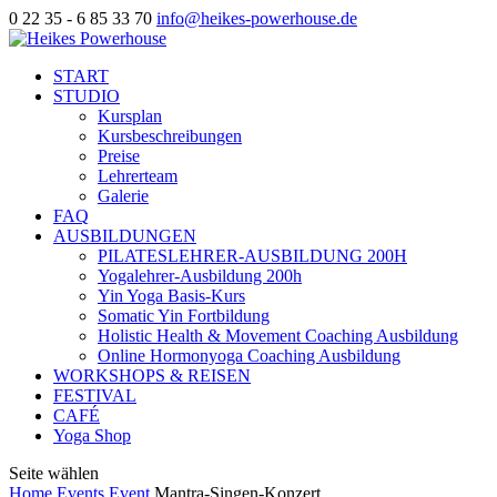
0 22 35 - 6 85 33 70
info@heikes-powerhouse.de
START
STUDIO
Kursplan
Kursbeschreibungen
Preise
Lehrerteam
Galerie
FAQ
AUSBILDUNGEN
PILATESLEHRER-AUSBILDUNG 200H
Yogalehrer-Ausbildung 200h
Yin Yoga Basis-Kurs
Somatic Yin Fortbildung
Holistic Health & Movement Coaching Ausbildung
Online Hormonyoga Coaching Ausbildung
WORKSHOPS & REISEN
FESTIVAL
CAFÉ
Yoga Shop
Seite wählen
Home
Events
Event
Mantra-Singen-Konzert