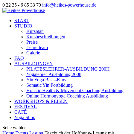
0 22 35 - 6 85 33 70
info@heikes-powerhouse.de
START
STUDIO
Kursplan
Kursbeschreibungen
Preise
Lehrerteam
Galerie
FAQ
AUSBILDUNGEN
PILATESLEHRER-AUSBILDUNG 200H
Yogalehrer-Ausbildung 200h
Yin Yoga Basis-Kurs
Somatic Yin Fortbildung
Holistic Health & Movement Coaching Ausbildung
Online Hormonyoga Coaching Ausbildung
WORKSHOPS & REISEN
FESTIVAL
CAFÉ
Yoga Shop
Seite wählen
Home
Events
Lesung
Tagebuch der Hoffnung- Lesung mit