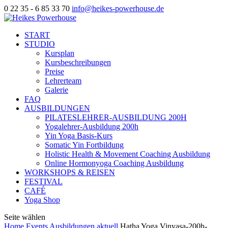
0 22 35 - 6 85 33 70
info@heikes-powerhouse.de
START
STUDIO
Kursplan
Kursbeschreibungen
Preise
Lehrerteam
Galerie
FAQ
AUSBILDUNGEN
PILATESLEHRER-AUSBILDUNG 200H
Yogalehrer-Ausbildung 200h
Yin Yoga Basis-Kurs
Somatic Yin Fortbildung
Holistic Health & Movement Coaching Ausbildung
Online Hormonyoga Coaching Ausbildung
WORKSHOPS & REISEN
FESTIVAL
CAFÉ
Yoga Shop
Seite wählen
Home
Events
Ausbildungen aktuell
Hatha Yoga Vinyasa-200h-