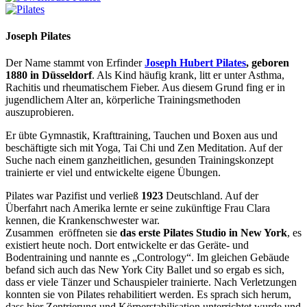
Joseph Pilates
Der Name stammt von Erfinder
Joseph Hubert Pilates
, geboren
1880 in Düsseldorf
. Als Kind häufig krank, litt er unter Asthma,
Rachitis und rheumatischem Fieber. Aus diesem Grund fing er in
jugendlichem Alter an, körperliche Trainingsmethoden
auszuprobieren.
Er übte Gymnastik, Krafttraining, Tauchen und Boxen aus und
beschäftigte sich mit Yoga, Tai Chi und Zen Meditation. Auf der
Suche nach einem ganzheitlichen, gesunden Trainingskonzept
trainierte er viel und entwickelte eigene Übungen.
Pilates war Pazifist und verließ
1923
Deutschland. Auf der
Überfahrt nach Amerika lernte er seine zukünftige Frau Clara
kennen, die Krankenschwester war.
Zusammen eröffneten sie
das erste Pilates Studio in New York
, es
existiert heute noch. Dort entwickelte er das Geräte- und
Bodentraining und nannte es „Contrology“. Im gleichen Gebäude
befand sich auch das New York City Ballet und so ergab es sich,
dass er viele Tänzer und Schauspieler trainierte. Nach Verletzungen
konnten sie von Pilates rehabilitiert werden. Es sprach sich herum,
dass hier Zentrierung und Körperstabilisation unterrichtet wurde und