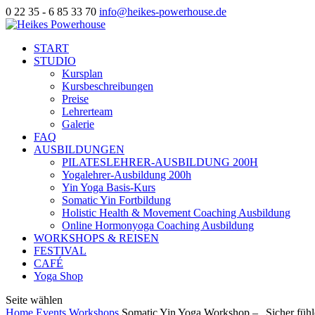
0 22 35 - 6 85 33 70
info@heikes-powerhouse.de
START
STUDIO
Kursplan
Kursbeschreibungen
Preise
Lehrerteam
Galerie
FAQ
AUSBILDUNGEN
PILATESLEHRER-AUSBILDUNG 200H
Yogalehrer-Ausbildung 200h
Yin Yoga Basis-Kurs
Somatic Yin Fortbildung
Holistic Health & Movement Coaching Ausbildung
Online Hormonyoga Coaching Ausbildung
WORKSHOPS & REISEN
FESTIVAL
CAFÉ
Yoga Shop
Seite wählen
Home
Events
Workshops
Somatic Yin Yoga Workshop – „Sicher fühl