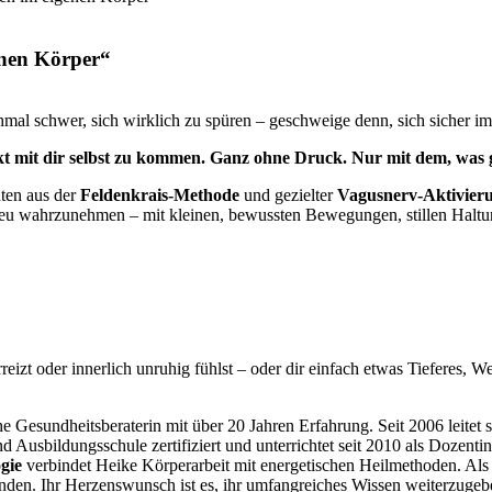
enen Körper“
mal schwer, sich wirklich zu spüren – geschweige denn, sich sicher im
kt mit dir selbst zu kommen. Ganz ohne Druck. Nur mit dem, was g
ten aus der
Feldenkrais-Methode
und gezielter
Vagusnerv-Aktivier
ne neu wahrzunehmen – mit kleinen, bewussten Bewegungen, stillen Hal
reizt oder innerlich unruhig fühlst – oder dir einfach etwas Tieferes, W
che Gesundheitsberaterin mit über 20 Jahren Erfahrung. Seit 2006 leitet 
nd Ausbildungsschule zertifiziert und unterrichtet seit 2010 als Dozent
gie
verbindet Heike Körperarbeit mit energetischen Heilmethoden. Al
inden. Ihr Herzenswunsch ist es, ihr umfangreiches Wissen weiterzugeb