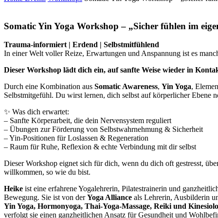
Somatic Yin Yoga Workshop – „Sicher fühlen im eig
Trauma-informiert | Erdend | Selbstmitfühlend
In einer Welt voller Reize, Erwartungen und Anspannung ist es manch
Dieser Workshop lädt dich ein, auf sanfte Weise wieder in Konta
Durch eine Kombination aus
Somatic Awareness
,
Yin Yoga
, Elemen
Selbstmitgefühl. Du wirst lernen, dich selbst auf körperlicher Ebe
✨ Was dich erwartet:
– Sanfte Körperarbeit, die dein Nervensystem reguliert
– Übungen zur Förderung von Selbstwahrnehmung & Sicherheit
– Yin-Positionen für Loslassen & Regeneration
– Raum für Ruhe, Reflexion & echte Verbindung mit dir selbst
Dieser Workshop eignet sich für dich, wenn du dich oft gestresst, über
willkommen, so wie du bist.
Heike
ist eine erfahrene Yogalehrerin, Pilatestrainerin und ganzheitli
Bewegung. Sie ist von der
Yoga Alliance
als Lehrerin, Ausbilderin u
Yin Yoga, Hormonyoga, Thai-Yoga-Massage, Reiki und Kinesiolo
verfolgt sie einen ganzheitlichen Ansatz für Gesundheit und Wohlbef